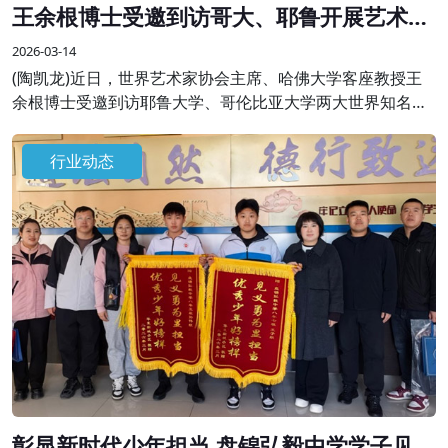
王余根博士受邀到访哥大、耶鲁开展艺术学
术交流
2026-03-14
(陶凯龙)近日，世界艺术家协会主席、哈佛大学客座教授王
余根博士受邀到访耶鲁大学、哥伦比亚大学两大世界知名高
校，开展系列艺术学术交流与分享活动，受到校方师生及国
际各界嘉宾的热烈欢迎。
行业动态
彰显新时代少年担当 盘锦弘毅中学学子见义