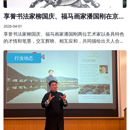
享誉书法家柳国庆、福马画家潘国刚在京联
袂创作精品画作
2026-04-01
享誉书法家柳国庆、福马画家潘国刚两位艺术家以各具特色
的才情和笔墨，交互辉映、相互应和，共同描绘出天人合一
的理想画卷，表达了艺术家对天地人和、美好祥和生活的祈
愿，抒发新时代的“精气神”。
行业动态