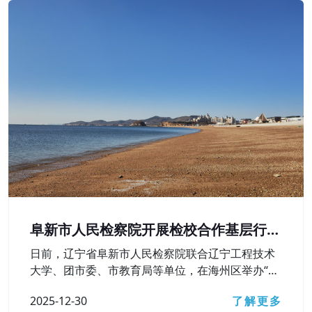
阜新市人民检察院开展检校合作基层行活
动
日前，辽宁省阜新市人民检察院联合辽宁工程技术
大学、团市委、市教育局等单位，在海州区举办“弘
扬宪法精神 护航青春成长——检校合作基层行”活
2025-12-30
了解更多
动，深入学习贯彻习近平法治思想，检校合作向基