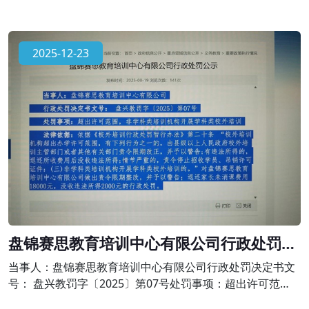
2025-12-23
盘锦赛思教育培训中心有限公司行政处罚公
示
当事人：盘锦赛思教育培训中心有限公司行政处罚决定书文
号： 盘兴教罚字〔2025〕第07号处罚事项：超出许可范
围，非学科类培训机构开展学科类校外培训法律依据：依据