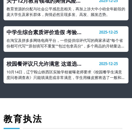
关于12月教育领域的舆情风险研
2025-12-25
判及处置建议
教育资源的分配与社会公平感息息相关，再加上涉大中小幼全年龄段的
庞大学生及家长群体，舆情必然呈现多发、高发、频发态势。
中学生综合素质评价造假 考验社
2025-12-25
会诚信与契约精神
在淘宝及拼多多网络电商平台，一些提供综评代写的商家承诺“每个省
份都可代写”“原创填写不重复”“包过包拿高分”，多个商品的月销量达
500多份，形成一种产业
校园餐评议只允许满意 这道选择
2025-12-25
题吃相太难看
10月14日，辽宁鞍山铁西区实验学校被曝老师要求《校园餐学生满意
度问卷调查表》只能填满意或非常满意，学生用橡皮擦将选了一般和不
满意的都擦掉。
教育执法