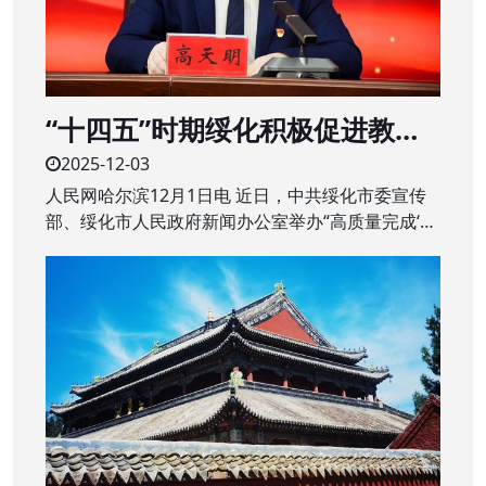
“十四五”时期绥化积极促进教育
质量提升 建设“家门口”的优质学
2025-12-03
校
人民网哈尔滨12月1日电 近日，中共绥化市委宣传
部、绥化市人民政府新闻办公室举办“高质量完成‘十
四五’规划”系列主题新闻发布会第二场，围绕绥化市
“十四五”时期教育改革发展成绩作专题发布。