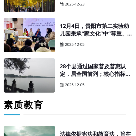
育厅（教委、教育局）、财政
2025-12-23
厅（局）：为贯彻落实《中华
人民共和国学前教育法》，更
好促进学前教育普及普惠安全
12月4日，贵阳市第二实验幼
优质发展，有效降低人民群众
儿园秉承“家文化”中“尊重、
保育教育成本，完善生育支持
和谐、互助”的核心特质，以
2025-12-05
政策体系，经商国家卫生健康
“科学幼小衔接”为核心，举办
委，现就完善幼儿园收费政策
家园共育主题沙龙。活动以
有关事项通知如下。
“家”为纽带搭建高效沟通桥
28个县通过国家普及普惠认
梁，让科学衔接的理念与实践
定，居全国前列；核心指标连
经验在互动中碰撞共鸣，为幼
续多年超全国平均水平——贵
2025-12-05
儿关键期成长筑牢坚实根基。
州学前教育的“强势崛起”，绝
非偶然，而是精准施策、久久
素质教育
为功的必然。其“强”的根源，
藏着三重关键密码。
法律依据宪法和教育法，旨在