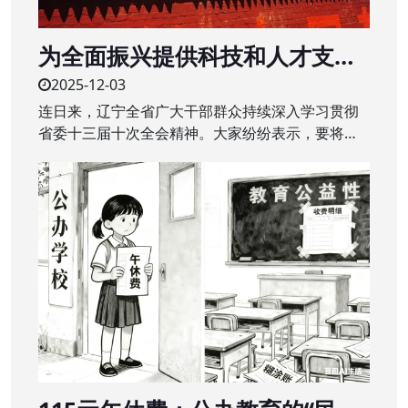
为全面振兴提供科技和人才支撑
——辽宁全省广大干部群众深入
2025-12-03
学习贯彻省委十三届十次全会精
连日来，辽宁全省广大干部群众持续深入学习贯彻
神
省委十三届十次全会精神。大家纷纷表示，要将全
会精神转化为干事创业的强大动力，干在实处、奋
勇争先，辽宁全面振兴取得新突破。