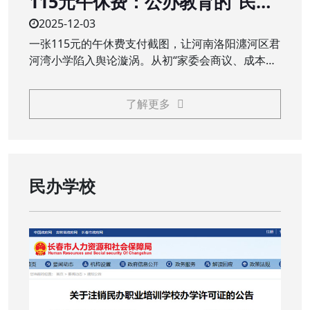
115元午休费：公办教育的“民生
账”不能是“糊涂账”
2025-12-03
一张115元的午休费支付截图，让河南洛阳瀍河区君
河湾小学陷入舆论漩涡。从初“家委会商议、成本价
服务”的回应，到终“全额退费、追责问责”的处理，
这场看似不大的争议，触碰了公众对公办教育公益
了解更多
属性的核心关切，义务教育阶段，本应普惠的校园
服务，岂能成为需要家长额外买单的“收费项目”？
民办学校