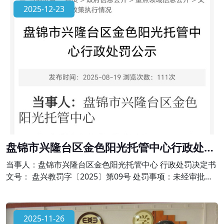
出办学许可范围，有下列行为之一的，由县级以上人民政府
2025-12-23
校外培训主管部门或者其他有关部门责令限期改正，并予以
警告;有违法所得的，退还所收费用后没收违法所得;情节严重
的，责令停止招收学员、吊销许
盘锦市兴隆台区金色阳光托管中心行政处罚
公示
当事人：盘锦市兴隆台区金色阳光托管中心 行政处罚决定书
文号： 盘兴教罚字〔2025〕第09号 处罚事项：未经审批擅
自举办学科类校外培训的违法行为 法律依据：依据《中华人
民共和国民办教育促进法》第六十四条、《校外培训行政处
罚暂行办法》第十七条的规定。对金色阳光托管中心作出责
2025-11-26