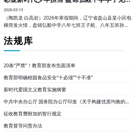
勇为受表彰
2026-03-13
（陶凯龙 白高岩）2026年寒假期间，辽宁省盘山县某小区电
梯突发火情，盘锦弘毅中学八年七班王子航、八年五班孙伟
航两名同学途经现场，临危不惧、沉着冷静，主动挺身而
法规库
出，熟练使用灭火器果断处置，成功将火情扑灭
20条“严禁”！教育部发布负面清单
教育部明确校园食品安全“十必须”“十不准”
新时代爱国主义教育实施纲要
中共中央办公厅 国务院办公厅印发《关于构建优质均衡的基
本公共教育服务体系的意见》
征收教育费附加的暂行规定
教育督导问责办法