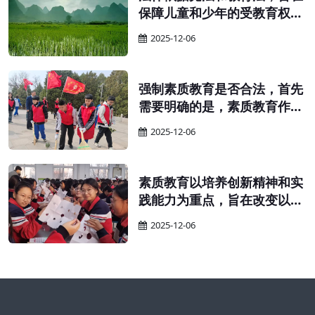
保障儿童和少年的受教育权
利，提高国民素质。 为保障适
2025-12-06
龄儿童、少年接受义务教育的
权利，确保义务教育的顺利实
施，并提升全民族的整体素
强制素质教育是否合法，首先
质，特依据宪法和教育法制定
需要明确的是，素质教育作为
本法。
义务教育的一部分，其实施应
2025-12-06
当遵循义务教育的相关规定。
素质教育以培养创新精神和实
践能力为重点，旨在改变以往
只重视书本知识、忽视实践能
2025-12-06
力的教育现象。在实施素质教
育的过程中，教师需要鼓励学
生自主学习、独立思考，并积
极保护他们的探索精神和创新
思维。