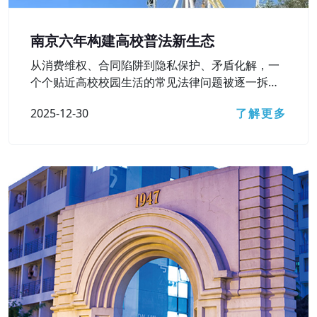
南京六年构建高校普法新生态
从消费维权、合同陷阱到隐私保护、矛盾化解，一
个个贴近高校校园生活的常见法律问题被逐一拆
解……12月15日，南京市检察院主办的第六届“法治
2025-12-30
了解更多
进高校”活动之“‘检’爱青春 ‘宁’护未来”主题直播访谈
顺利开展