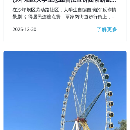
基层普法之路
在沙坪坝区劳动路社区，大学生自编自演的“反诈情
景剧”引得居民连连点赞；覃家岗街道步行街上，一
幅巨型“民法飞行棋”棋盘铺开，居民群众在游戏中
2025-12-30
了解更多
弄懂了遗嘱效力、高空抛物责任等法律知识