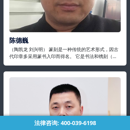
陈德巍
（陶凯龙 刘兴明） 篆刻是一种传统的艺术形式，因古
代印章多采用篆书入印而得名。 它是书法和镌刻（包
括凿、铸）结合，来制作印章的艺术，就制作工艺而
言，它是指将在平面上设计好的纹样或文字镌刻在金
属、石头、牙、角等材质上。
法律咨询: 400-039-6198