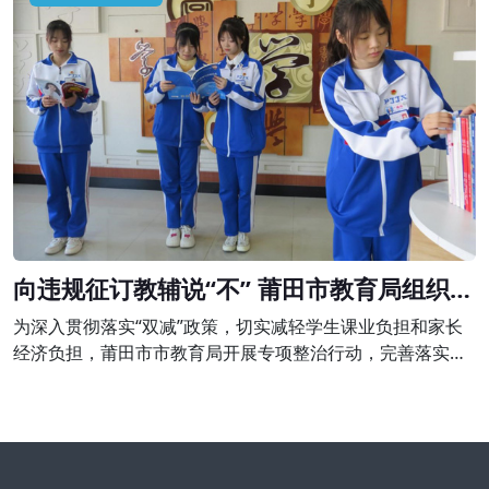
令停止举办学科类培训，并予以警告;退还家长未消课费用
980元并处以2940元的罚款。
向违规征订教辅说“不” 莆田市教育局组织开
展专项整治行动
为深入贯彻落实“双减”政策，切实减轻学生课业负担和家长
经济负担，莆田市市教育局开展专项整治行动，完善落实进
校教辅统一征订机制，坚决向违规征订教辅说“不”。