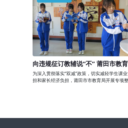
围，有下列行为之一的，由县级以上人民政府
培训主管部门或者其他有关部门责令限期改正
予以警告;有违法所得的，退还所收费用后没收
所得;情节严重的，责令停止招收学员、吊销
向违规征订教辅说“不” 莆田市教
组织开展专项整治行动
为深入贯彻落实“双减”政策，切实减轻学生课业
担和家长经济负担，莆田市市教育局开展专项
行动，完善落实进校教辅统一征订机制，坚决
规征订教辅说“不”。