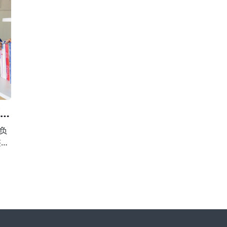
校外
围，有下列行为之一的，由县级以上人民政府校外
第
，并
培训主管部门或者其他有关部门责令限期改正，并
止
违法
予以警告;有违法所得的，退还所收费用后没收违法
用
所得;情节严重的，责令停止招收学员、吊销许
育局
负
整治
向违