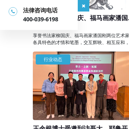
法律咨询电话
享誉书法家柳国庆、福马画家潘国
400-039-6198
在京联袂创作精品画作
2026-04-01
享誉书法家柳国庆、福马画家潘国刚两位艺术
各具特色的才情和笔墨，交互辉映、相互应和
同描绘出天人合一的理想画卷，表达了艺术家
地人和、美好祥和生活的祈愿，抒发新时代的“
行业动态
气神”。
王余根博士受邀到访哥大、耶鲁开