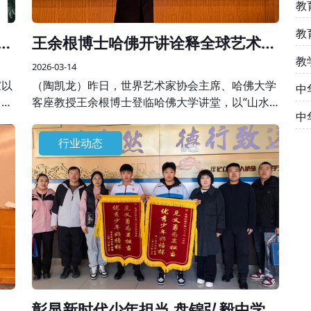
教
教
刚
王余根博士哈佛开讲诠释全球艺术美
学
教
2026-03-14
家以
（陶凯龙）昨日，世界艺术家协会主席、哈佛大学
中
，共
客座教授王余根博士登临哈佛大学讲堂，以“山水
中
对天
之间”为核心主题开展专题学术授课，将自身数十
精
年艺术积淀与世界大同、世界和平的美学思想融于
行业动态
一堂，为全球学界、艺术界同仁呈现了一场跨越边
界的艺术盛宴。
展
彰显新时代少年担当 盘锦弘毅中学