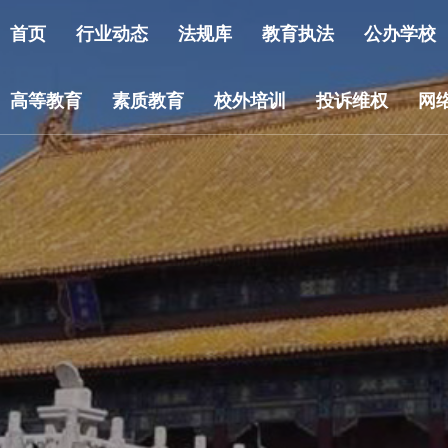
首页
行业动态
法规库
教育执法
公办学校
高等教育
素质教育
校外培训
投诉维权
网