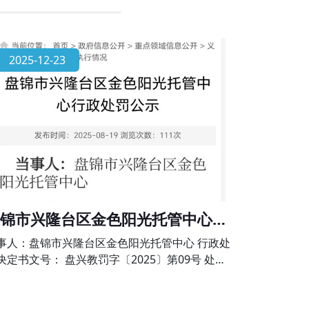
2025-12-23
锦市兴隆台区金色阳光托管中心行
处罚公示
事人：盘锦市兴隆台区金色阳光托管中心 行政处
决定书文号： 盘兴教罚字〔2025〕第09号 处罚
项：未经审批擅自举办学科类校外培训的违法行
》第六十四条、《校外培训行政处罚暂行办法》