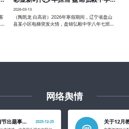
学子见义勇为受表彰
2026-03-13
客
（陶凯龙 白高岩）2026年寒假期间，辽宁省盘山
亚大
县某小区电梯突发火情，盘锦弘毅中学八年七班王
与分
子航、八年五班孙伟航两名同学途经现场，临危不
欢
惧、沉着冷静，主动挺身而出，熟练使用灭火器果
断处置，成功将火情扑灭
网络舆情
情节出题事件
关于12月
2025-12-25
置建议