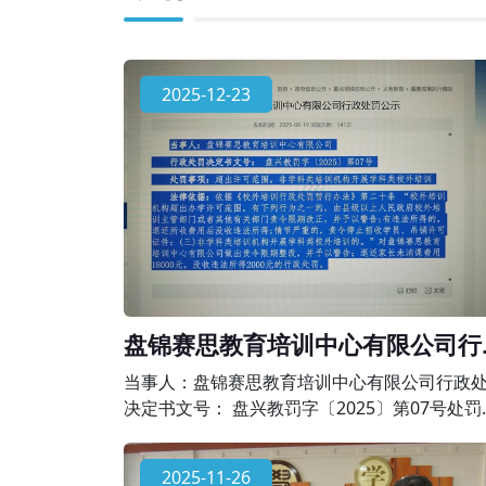
2025-12-23
盘锦赛思教育培训中心有限公司行
处罚公示
当事人：盘锦赛思教育培训中心有限公司行政
决定书文号： 盘兴教罚字〔2025〕第07号处罚
项：超出许可范围，非学科类培训机构开展学
校外培训法律依据：依据《校外培训行政处罚
2025-11-26
办法》第二十条 “校外培训机构超出办学许可范