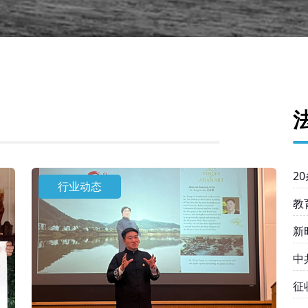
2
行业动态
教
新
中
均
征