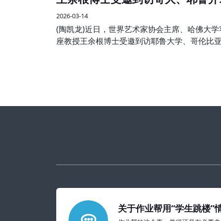
艺术学术交流
2026-03-14
(陶凯龙)近日，世界艺术家协会主席、哈佛大学
座教授王余根博士受邀到访耶鲁大学、哥伦比
学两大世界知名高校，开展系列艺术学术交流
享活动，受到校方师生及国际各界嘉宾的热烈
迎。
关于作业帮用“学生跳楼”
的教育警示