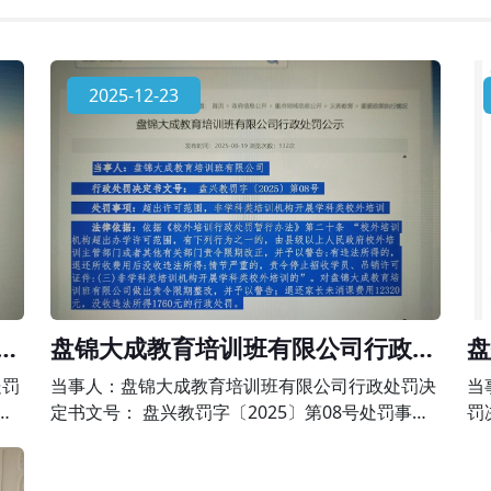
2025-12-23
政
盘锦大成教育培训班有限公司行政处
盘
罚公示
政
处罚
当事人：盘锦大成教育培训班有限公司行政处罚决
当
事
定书文号： 盘兴教罚字〔2025〕第08号处罚事
罚
科类
项：超出许可范围，非学科类培训机构开展学科类
事
暂行
校外培训法律依据：依据《校外培训行政处罚暂行
为 法律依据：依据《中华人民共和国民办教育促进
办法》第二十条 “校外培训机构超出办学许可范
法