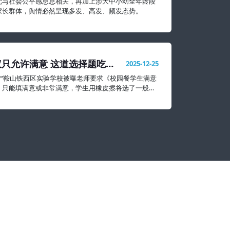
配与社会公平感息息相关，再加上涉大中小幼全年龄段
家长群体，舆情必然呈现多发、高发、频发态势。
只允许满意 这道选择题吃相
2025-12-25
辽宁鞍山铁西区实验学校被曝老师要求《校园餐学生满意
》只能填满意或非常满意，学生用橡皮擦将选了一般和
掉。